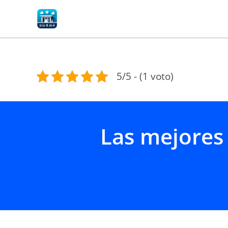
Ir
al
contenido
5/5 - (1 voto)
Las mejores