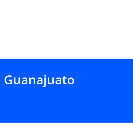
r
eda
, Guanajuato