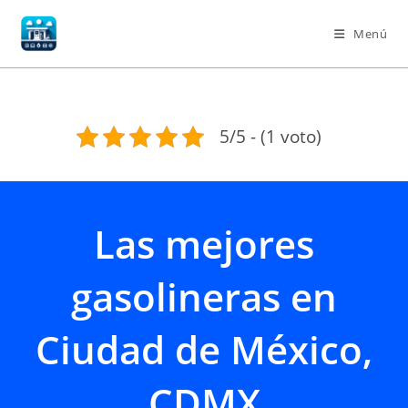
Ir
al
Menú
contenido
5/5 - (1 voto)
Las mejores
gasolineras en
Ciudad de México,
CDMX