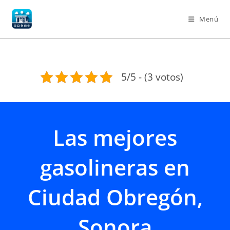
Ir
al
Menú
contenido
5/5 - (3 votos)
Las mejores
gasolineras en
Ciudad Obregón,
Sonora