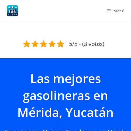
Ir
al
Menú
contenido
5/5 - (3 votos)
Las mejores
gasolineras en
Mérida, Yucatán