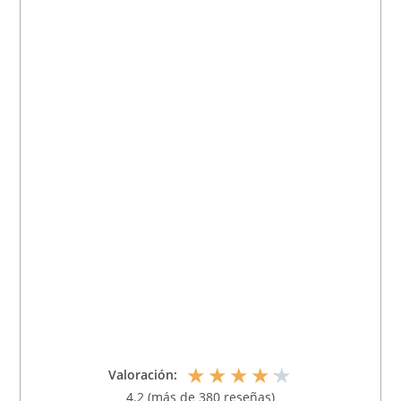
★
★
★
★
★
Valoración:
4.2 (más de 380 reseñas)