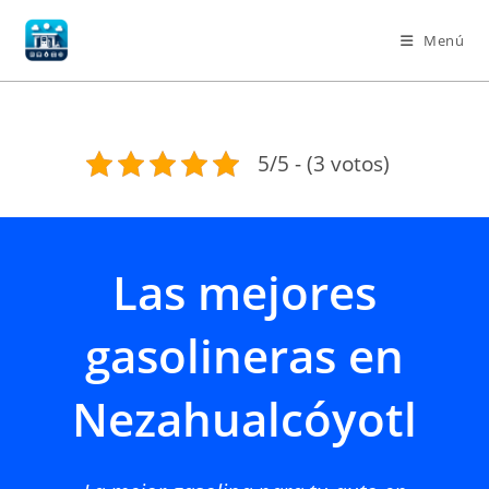
Ir
al
Menú
contenido
5/5 - (3 votos)
Las mejores
gasolineras en
Nezahualcóyotl