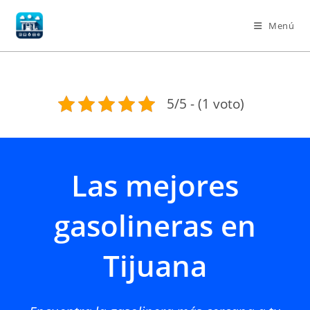
Ir
al
Menú
contenido
5/5 - (1 voto)
Las mejores
gasolineras en
Tijuana